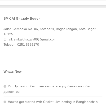
SMK Al Ghazaly Bogor
Jalan Cempaka No. 06, Kotaparis, Bogor Tengah, Kota Bogor –
16125
Email: smkalghazaly09@gmail.com
Telepon: 0251 8385170
Whats New
Pin Up casino: быстрые выплаты и удобные способы
депозитов
How to get started with Cricket Live betting in Bangladesh: a