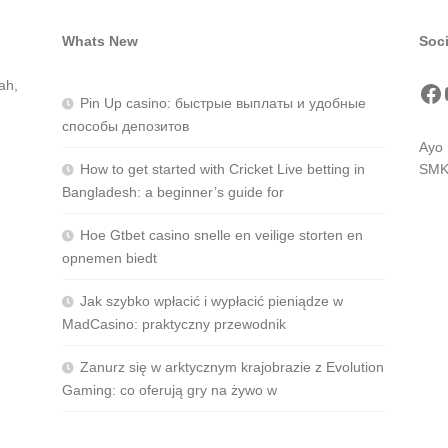
Whats New
Soc
ah,
Fa
Pin Up casino: быстрые выплаты и удобные
способы депозитов
Ayo 
How to get started with Cricket Live betting in
SMK 
Bangladesh: a beginner’s guide for
Hoe Gtbet casino snelle en veilige storten en
opnemen biedt
Jak szybko wpłacić i wypłacić pieniądze w
MadCasino: praktyczny przewodnik
Zanurz się w arktycznym krajobrazie z Evolution
Gaming: co oferują gry na żywo w