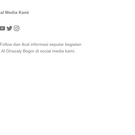
ial Media Kami
cebook
YouTube
Twitter
Instagram
Follow dan Ikuti informasi seputar kegiatan
Al Ghazaly Bogor di social media kami.