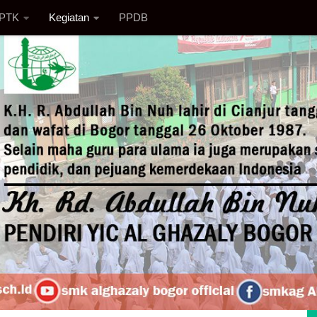
PTK
Kegiatan
PPDB