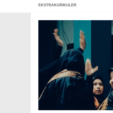
EKSTRAKURIKULER