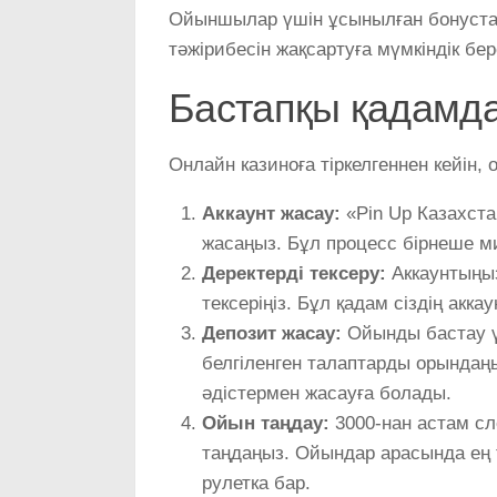
Ойыншылар үшін ұсынылған бонуста
тәжірибесін жақсартуға мүмкіндік бер
Бастапқы қадамд
Онлайн казиноға тіркелгеннен кейін,
Аккаунт жасау:
«Pin Up Казахста
жасаңыз. Бұл процесс бірнеше м
Деректерді тексеру:
Аккаунтыңызд
тексеріңіз. Бұл қадам сіздің акка
Депозит жасау:
Ойынды бастау ү
белгіленген талаптарды орындаңыз
әдістермен жасауға болады.
Ойын таңдау:
3000-нан астам с
таңдаңыз. Ойындар арасында ең 
рулетка бар.