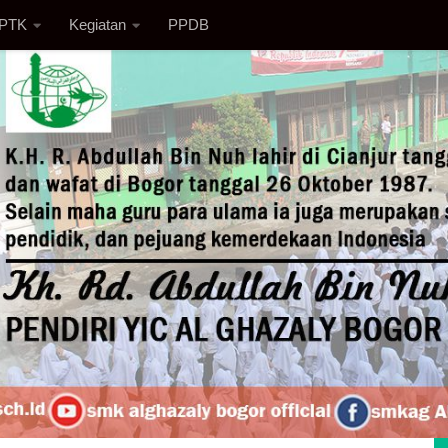
PTK
Kegiatan
PPDB