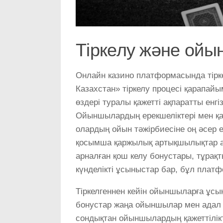
Тіркелу және ой
Онлайн казино платформасында тірк
Казахстан» тіркелу процесі қарапа
өздері туралы қажетті ақпаратты енгі
Ойыншылардың ерекшеліктері мен қаж
олардың ойын тәжірбиесіне оң әсер
қосымша қаржылық артықшылықтар ал
арналған қош келу бонустары, тұра
күнделікті ұсыныстар бар, бұл плат
Тіркелгеннен кейін ойыншыларға ұс
бонустар жаңа ойыншылар мен адал 
сондықтан ойыншылардың қажеттілік