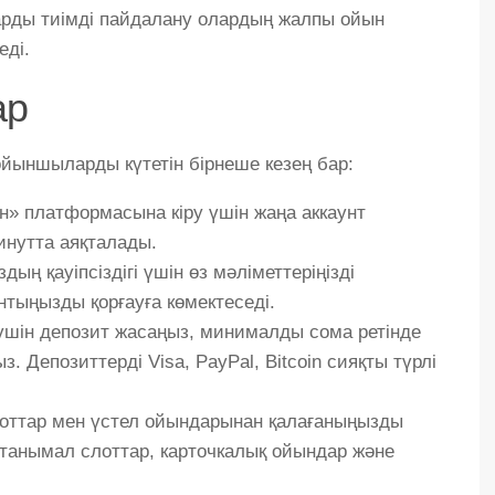
рды тиімді пайдалану олардың жалпы ойын
еді.
ар
 ойыншыларды күтетін бірнеше кезең бар:
н» платформасына кіру үшін жаңа аккаунт
инутта аяқталады.
ың қауіпсіздігі үшін өз мәліметтеріңізді
унтыңызды қорғауға көмектеседі.
шін депозит жасаңыз, минималды сома ретінде
. Депозиттерді Visa, PayPal, Bitcoin сияқты түрлі
лоттар мен үстел ойындарынан қалағаныңызды
танымал слоттар, карточкалық ойындар және