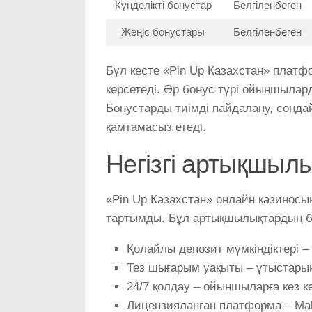
Күнделікті бонустар
Белгіленбеген
Жеңіс бонустары
Белгіленбеген
Бұл кесте «Pin Up Казахстан» плат
көрсетеді. Әр бонус түрі ойыншылард
Бонустарды тиімді пайдалану, сонд
қамтамасыз етеді.
Негізгі артықшыл
«Pin Up Казахстан» онлайн казино
тартымды. Бұл артықшылықтардың бі
Қолайлы депозит мүмкіндіктері – 
Тез шығарым уақыты – ұтыстарың
24/7 қолдау – ойыншыларға кез к
Лицензияланған платформа – Malt