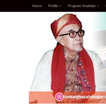
Home
Profile
Program Keahlian
Skip to content