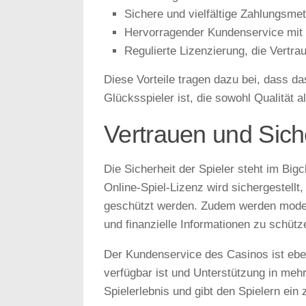
Sichere und vielfältige Zahlungsme
Hervorragender Kundenservice mit 
Regulierte Lizenzierung, die Vertrau
Diese Vorteile tragen dazu bei, dass da
Glücksspieler ist, die sowohl Qualität a
Vertrauen und Sich
Die Sicherheit der Spieler steht im Bigc
Online-Spiel-Lizenz wird sichergestellt,
geschützt werden. Zudem werden modern
und finanzielle Informationen zu schütz
Der Kundenservice des Casinos ist ebe
verfügbar ist und Unterstützung in meh
Spielerlebnis und gibt den Spielern ein