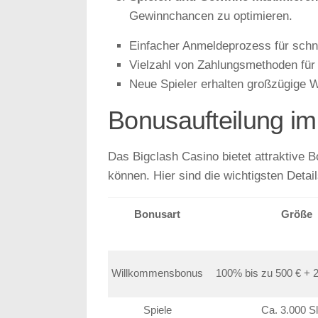
Gewinnchancen zu optimieren.
Einfacher Anmeldeprozess für schne
Vielzahl von Zahlungsmethoden für
Neue Spieler erhalten großzügige 
Bonusaufteilung im
Das Bigclash Casino bietet attraktive B
können. Hier sind die wichtigsten Detai
Bonusart
Größe
Willkommensbonus
100% bis zu 500 € + 2
Spiele
Ca. 3.000 Sl