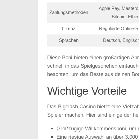
Apple Pay, Masterc
Zahlungsmethoden
Bitcoin, Eth
Lizenz
Regulierte Online-S
Sprachen
Deutsch, Englisc
Diese Boni bieten einen großartigen Anr
schnell in das Spielgeschehen eintauc
beachten, um das Beste aus deinen Bon
Wichtige Vorteile
Das Bigclash Casino bietet eine Vielzahl
Spieler machen. Hier sind einige der 
Großzügige Willkommensboni, um den
Eine riesige Auswahl an über 3.000