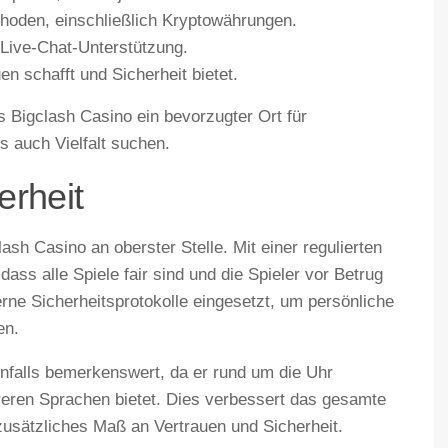
thoden, einschließlich Kryptowährungen.
Live-Chat-Unterstützung.
en schafft und Sicherheit bietet.
s Bigclash Casino ein bevorzugter Ort für
ls auch Vielfalt suchen.
erheit
lash Casino an oberster Stelle. Mit einer regulierten
 dass alle Spiele fair sind und die Spieler vor Betrug
e Sicherheitsprotokolle eingesetzt, um persönliche
en.
nfalls bemerkenswert, da er rund um die Uhr
reren Sprachen bietet. Dies verbessert das gesamte
 zusätzliches Maß an Vertrauen und Sicherheit.