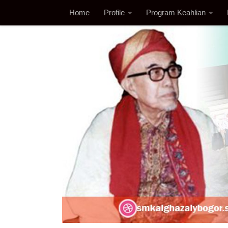
Home
Profile
Program Keahlian
Skip to content