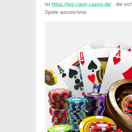
ist
https://big-clash-casino.de/
, die sic
Spiele auszeichnet.